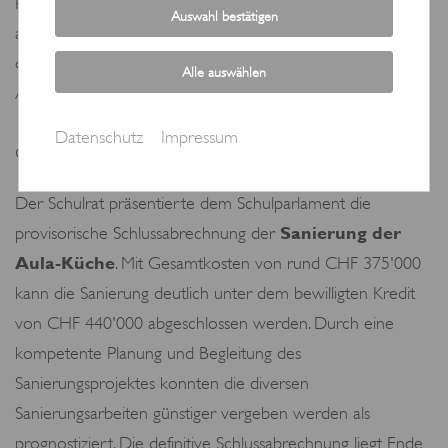
Parlament hat den Nachtrag ergänzt und leicht
Auswahl bestätigen
abgeändert. Anschliessend wurde der Nachtrag in
der Schlussabstimmung deutlich angenommen. Nach
Alle auswählen
Ablauf der unbenutzten Referendumsfrist, welche bis zum
10. Juli 2021 dauert, gilt somit auf dem ganzen Areal der
Datenschutz
Impressum
Oberstufenschule ein Alkohol- und Rauchverbot.
Der Schulrat präsentierte dem Schulparlament die
Sanierung der
provisorische Schlussabrechnung der
Aula-Küche
. Mit Gesamtkosten von rund CHF 375'000
kann die Sanierung deutlich unter dem bewilligten Kredit
von CHF 440'000 abgeschlossen werden. Durch eine
kompetente Planung und Begleitung des
Sanierungsprojektes konnten die diversen
Sanierungsarbeiten günstiger vergeben werden als
prognostiziert. Die definitive Schlussabrechnung liegt Ende