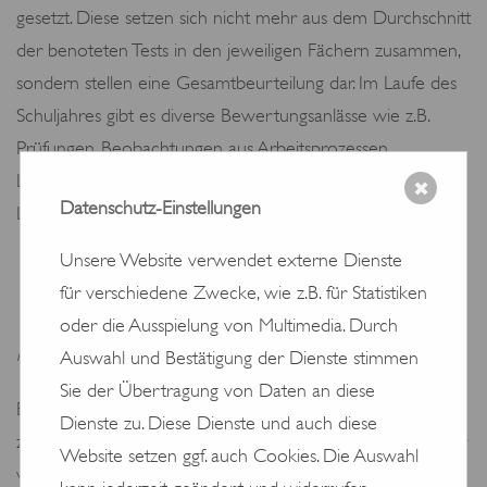
gesetzt. Diese setzen sich nicht mehr aus dem Durchschnitt
der benoteten Tests in den jeweiligen Fächern zusammen,
sondern stellen eine Gesamtbeurteilung dar. Im Laufe des
Schuljahres gibt es diverse Bewertungsanlässe wie z.B.
Prüfungen, Beobachtungen aus Arbeitsprozessen,
Lernsituationen oder Präsentationen, welche die
✖
Datenschutz-Einstellungen
Lehrperson für die Erstellung der Zeugnisnote nutzt.
Unsere Website verwendet externe Dienste
für verschiedene Zwecke, wie z.B. für Statistiken
Was braucht es, dass ein Kind in die nächste Klasse
oder die Ausspielung von Multimedia. Durch
kommt?
Auswahl und Bestätigung der Dienste stimmen
Sie der Übertragung von Daten an diese
Bei Entscheidungen in Bezug auf die Schullaufbahn – wie
Dienste zu. Diese Dienste und auch diese
zum Beispiel der Übertritt in die nächsthöhere Klasse oder
Website setzen ggf. auch Cookies. Die Auswahl
von der Primarschule in die Oberstufe – nimmt die