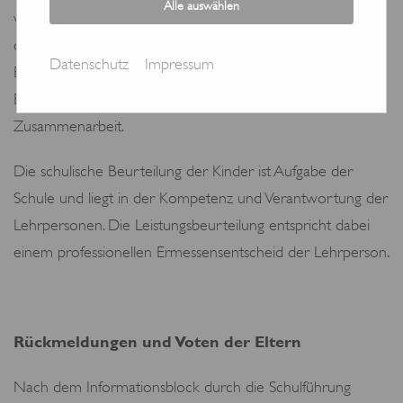
Alle auswählen
vorgegebenen Formulars zu bewerten. Das ALSV wird
dabei in acht Aspekte gegliedert: Lernbereitschaft,
Datenschutz
Impressum
Eigeninitiative, Selbstständigkeit, Selbstreflexion,
Belastbarkeit, Umgangsformen, Kommunikation,
Zusammenarbeit.
Die schulische Beurteilung der Kinder ist Aufgabe der
Schule und liegt in der Kompetenz und Verantwortung der
Lehrpersonen. Die Leistungsbeurteilung entspricht dabei
einem professionellen Ermessensentscheid der Lehrperson.
Rückmeldungen und Voten der Eltern
Nach dem Informationsblock durch die Schulführung