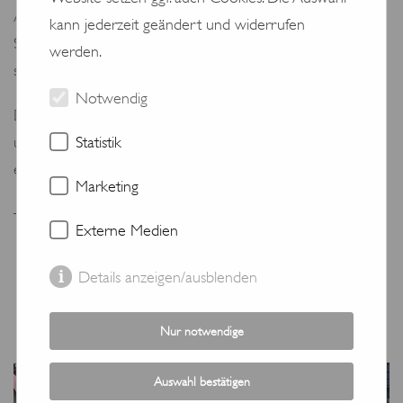
Ausserdem lernte man als Lehrperson die Schüler und
kann jederzeit geändert und widerrufen
Schülerinnen von einer ganz anderen Seite als im
werden.
schulischen Kontext kennen.
Notwendig
Der grosse Aufwand der Organisatoren der Workshops
und der Sportevents hat sich gelohnt! Herzlichen Dank für
Statistik
eure grossartige Arbeit!
Marketing
Text und Bild: Jacqueline Jaenke
Externe Medien
Details anzeigen/ausblenden
Nur notwendige
Auswahl bestätigen