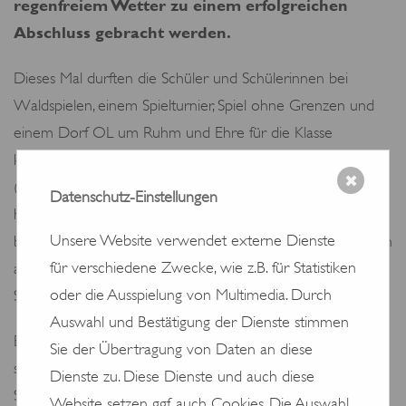
regenfreiem Wetter zu einem erfolgreichen
Abschluss gebracht werden.
Dieses Mal durften die Schüler und Schülerinnen bei
Waldspielen, einem Spielturnier, Spiel ohne Grenzen und
einem Dorf OL um Ruhm und Ehre für die Klasse
kämpfen. An zwei Vormittagen wurden Kunstprojekte
✖
(Draht- und Stoffherzen, sowie Schlüsselanhänger
Datenschutz-Einstellungen
herstellen) angeboten. Ein Einsatz in der Gemeinde oder
Unsere Website verwendet externe Dienste
beim NSV stand ebenfalls an einem Halbtag für alle Klassen
für verschiedene Zwecke, wie z.B. für Statistiken
auf dem Plan. Zum Abschluss lud die Gemeinde die ganze
oder die Ausspielung von Multimedia. Durch
Stufe1 zum Grillen bei der Hubertushütte ein. Vielen Dank!
Auswahl und Bestätigung der Dienste stimmen
Es ist immer wieder erfreulich, wie ehrgeizig, kooperativ,
Sie der Übertragung von Daten an diese
sozial und teamfähig sich die Jugendlichen zeigen! Sie
Dienste zu. Diese Dienste und auch diese
SOWO 1 hatte ja vor allem die Klassenbildung zum Ziel.
Website setzen ggf. auch Cookies. Die Auswahl